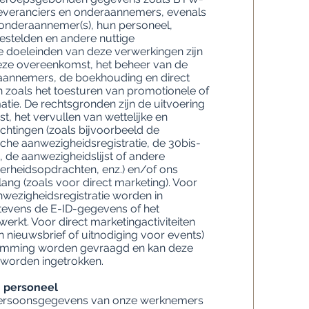
veranciers en onderaannemers, evenals
onderaannemer(s), hun personeel,
stelden en andere nuttige
 doeleinden van deze verwerkingen zijn
eze overeenkomst, het beheer van de
aannemers, de boekhouding en direct
n zoals het toesturen van promotionele of
tie. De rechtsgronden zijn de uitvoering
, het vervullen van wettelijke en
ichtingen (zoals bijvoorbeeld de
sche aanwezigheidsregistratie, de 30bis-
, de aanwezigheidslijst of andere
verheidsopdrachten, enz.) en/of ons
ang (zoals voor direct marketing). Voor
nwezigheidsregistratie worden in
evens de E-ID-gegevens of het
kt. Voor direct marketingactiviteiten
n nieuwsbrief of uitnodiging voor events)
temming worden gevraagd en kan deze
worden ingetrokken.
 personeel
persoonsgegevens van onze werknemers