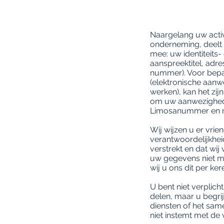
Naargelang uw activi
onderneming, deelt
mee: uw identiteits
aanspreektitel, adr
nummer). Voor bepaa
(elektronische aanwe
werken), kan het zi
om uw aanwezighede
Limosanummer en mo
Wij wijzen u er vrien
verantwoordelijkhei
verstrekt en dat wij
uw gegevens niet m
wij u ons dit per ke
U bent niet verpli
delen, maar u begri
diensten of het sa
niet instemt met de