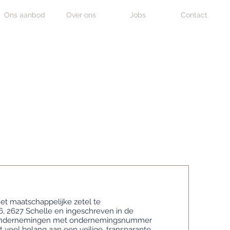
Ons aanbod
Over ons
Jobs
Contact
t maatschappelijke zetel te
6, 2627 Schelle en ingeschreven in de
Ondernemingen met ondernemingsnummer
 veel belang aan een veilige, transparante