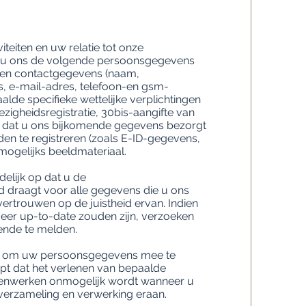
teiten en uw relatie tot onze
 u ons de volgende persoonsgegevens
- en contactgegevens (naam,
es, e-mail-adres, telefoon-en gsm-
lde specifieke wettelijke verplichtingen
zigheidsregistratie, 30bis-aangifte van
jn dat u ons bijkomende gegevens bezorgt
n te registreren (zoals E-ID-gegevens,
gelijks beeldmateriaal.
delijk op dat u de
d draagt voor alle gegevens die u ons
 vertrouwen op de juistheid ervan. Indien
eer up-to-date zouden zijn, verzoeken
rende te melden.
cht om uw persoonsgegevens mee te
jpt dat het verlenen van bepaalde
menwerken onmogelijk wordt wanneer u
 verzameling en verwerking eraan.