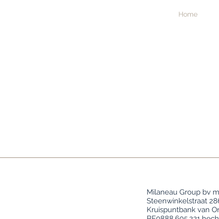
Home
Data Protection Notica
Aqua Vida by Infraconsult
Milaneau Group bv me
Steenwinkelstraat 28
Kruispuntbank van 
BE0888.605.221 hecht