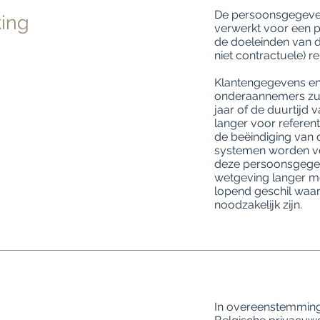
De persoonsgegeve
ing
verwerkt voor een pe
de doeleinden van de
niet contractuele) re
Klantengegevens en
onderaannemers zull
jaar of de duurtijd 
langer voor referen
de beëindiging van 
systemen worden ve
deze persoonsgegeve
wetgeving langer m
lopend geschil waa
noodzakelijk zijn.
In overeenstemming