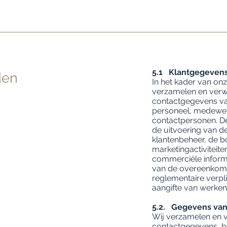
5.1 Klantgegeven
den
In het kader van onz
verzamelen en verwer
contactgegevens va
personeel, medewer
contactpersonen. De
de uitvoering van d
klantenbeheer, de b
marketingactiviteite
commerciële informa
van de overeenkomst
reglementaire verpli
aangifte van werken
5.2. Gegevens van
Wij verzamelen en v
contactgegevens, 