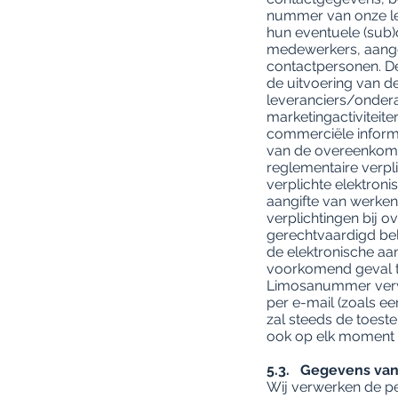
nummer van onze le
hun eventuele (sub)
medewerkers, aange
contactpersonen. De
de uitvoering van d
leveranciers/onder
marketingactiviteite
commerciële informa
van de overeenkomst
reglementaire verpl
verplichte elektroni
aangifte van werken
verplichtingen bij o
gerechtvaardigd bel
de elektronische aa
voorkomend geval t
Limosanummer verwer
per e-mail (zoals ee
zal steeds de toes
ook op elk moment 
5.3. Gegevens van
Wij verwerken de 