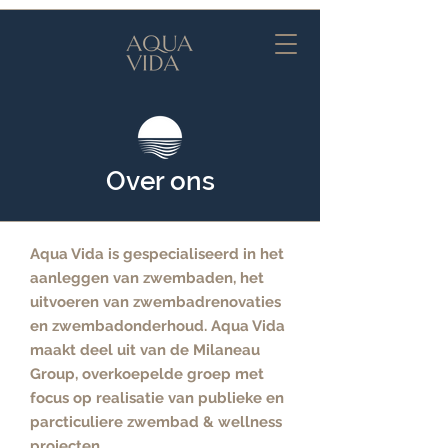
Over ons
Aqua Vida is gespecialiseerd in het
aanleggen van zwembaden, het
uitvoeren van zwembadrenovaties
en zwembadonderhoud. Aqua Vida
maakt deel uit van de Milaneau
Group, overkoepelde groep met
focus op realisatie van publieke en
parcticuliere zwembad & wellness
projecten.