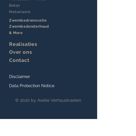
Beton
Metselwerk
Zwembadrenovatie
Zwembadonderhoud
& More
Realisaties
Over ons
Contact
Disclaimer
Data Protection Notice
© 2020 by Axelle Verhoustraeten.