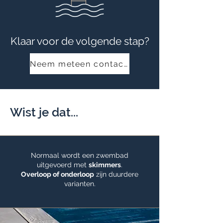
Klaar voor de volgende stap?
Neem meteen contact op
Wist je dat...
Normaal wordt een zwembad
uitgevoerd met
skimmers
.
Overloop of onderloop
zijn duurdere
varianten.